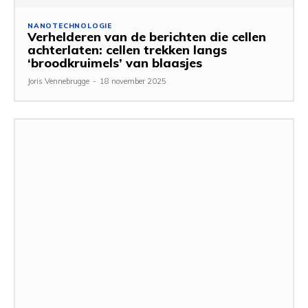
NANOTECHNOLOGIE
Verhelderen van de berichten die cellen
achterlaten: cellen trekken langs
‘broodkruimels’ van blaasjes
Joris Vennebrugge
-
18 november 2025