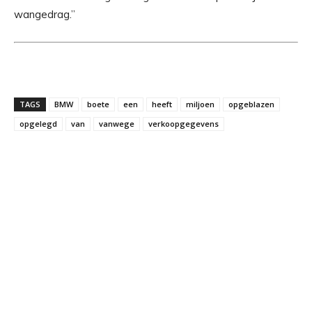
wangedrag.”
TAGS
BMW
boete
een
heeft
miljoen
opgeblazen
opgelegd
van
vanwege
verkoopgegevens