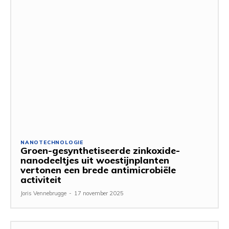
NANOTECHNOLOGIE
Groen-gesynthetiseerde zinkoxide-
nanodeeltjes uit woestijnplanten
vertonen een brede antimicrobiële
activiteit
Joris Vennebrugge
-
17 november 2025