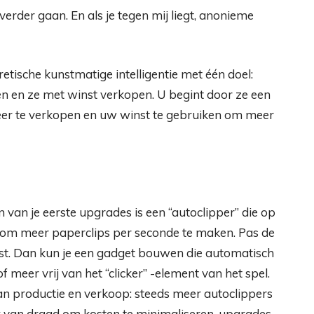
verder gaan. En als je tegen mij liegt, anonieme
etische kunstmatige intelligentie met één doel:
n en ze met winst verkopen. U begint door ze een
keer te verkopen en uw winst te gebruiken om meer
en van je eerste upgrades is een “autoclipper” die op
s om meer paperclips per seconde te maken. Pas de
st. Dan kun je een gadget bouwen die automatisch
 meer vrij van het “clicker” -element van het spel.
an productie en verkoop: steeds meer autoclippers
uik van draad om kosten te minimaliseren, upgrades