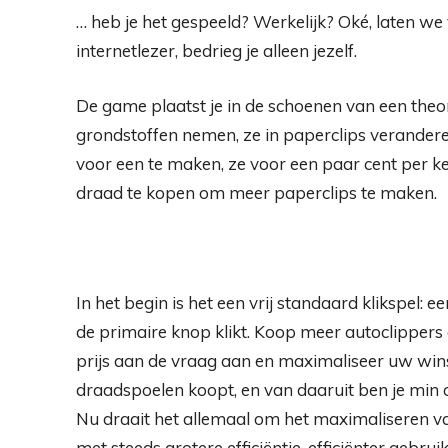
… heb je het gespeeld? Werkelijk? Oké, laten we 
internetlezer, bedrieg je alleen jezelf.
De game plaatst je in de schoenen van een theor
grondstoffen nemen, ze in paperclips verandere
voor een te maken, ze voor een paar cent per 
draad te kopen om meer paperclips te maken.
In het begin is het een vrij standaard klikspel: e
de primaire knop klikt. Koop meer autoclipper
prijs aan de vraag aan en maximaliseer uw win
draadspoelen koopt, en van daaruit ben je min of
Nu draait het allemaal om het maximaliseren v
met steeds grotere efficiëntie, efficiënter gebr