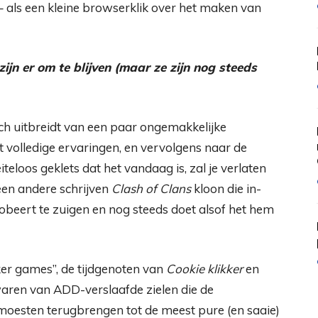
– als een kleine browserklik over het maken van
jn er om te blijven (maar ze zijn nog steeds
h uitbreidt van een paar ongemakkelijke
t volledige ervaringen, en vervolgens naar de
loos geklets dat het vandaag is, zal je verlaten
een andere schrijven
Clash of Clans
kloon die in-
beert te zuigen en nog steeds doet alsof het hem
cker games”, de tijdgenoten van
Cookie klikker
en
 waren van ADD-verslaafde zielen die de
esten terugbrengen tot de meest pure (en saaie)