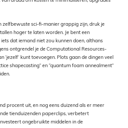
zelfbewuste sci-fi-manier grappig zijn, druk je
llen hoger te laten worden. Je bent een
ht iets dat iemand niet zou kunnen doen, althans
lgens ontgrendel je de Computational Resources-
‘jezelf’ kunt toevoegen. Plots gaan de dingen veel
lattice shapecasting” en “quantum foam annealment”
iden.
d procent uit, en nog eens duizend als er meer
de tienduizenden paperclips, verbetert
investeert ongebruikte middelen in de