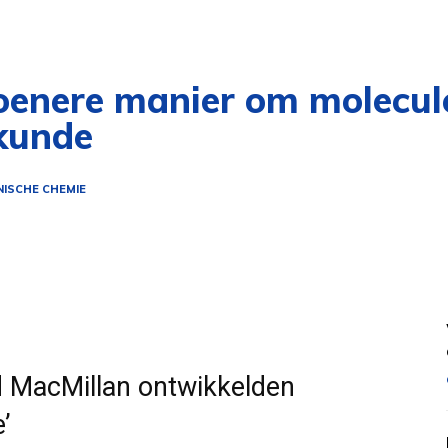
oenere manier om molecul
ikunde
ISCHE CHEMIE
d MacMillan ontwikkelden
’