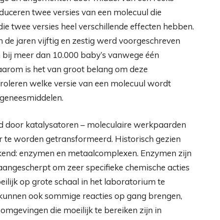
oduceren twee versies van een molecuul die
ie twee versies heel verschillende effecten hebben.
n de jaren vijftig en zestig werd voorgeschreven
n bij meer dan 10.000 baby’s vanwege één
Daarom is het van groot belang om deze
roleren welke versie van een molecuul wordt
 geneesmiddelen.
 door katalysatoren – moleculaire werkpaarden
or te worden getransformeerd. Historisch gezien
ekend: enzymen en metaalcomplexen. Enzymen zijn
n aangescherpt om zeer specifieke chemische acties
ilijk op grote schaal in het laboratorium te
t, kunnen ook sommige reacties op gang brengen,
omgevingen die moeilijk te bereiken zijn in