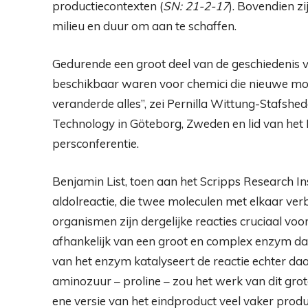
productiecontexten (
SN: 21-2-17
). Bovendien zi
milieu en duur om aan te schaffen.
Gedurende een groot deel van de geschiedenis 
beschikbaar waren voor chemici die nieuwe mol
veranderde alles”, zei Pernilla Wittung-Stafshe
Technology in Göteborg, Zweden en lid van het 
persconferentie.
Benjamin List, toen aan het Scripps Research Inst
aldolreactie, die twee moleculen met elkaar ver
organismen zijn dergelijke reacties cruciaal voo
afhankelijk van een groot en complex enzym dat
van het enzym katalyseert de reactie echter daa
aminozuur – proline – zou het werk van dit grot
ene versie van het eindproduct veel vaker prod