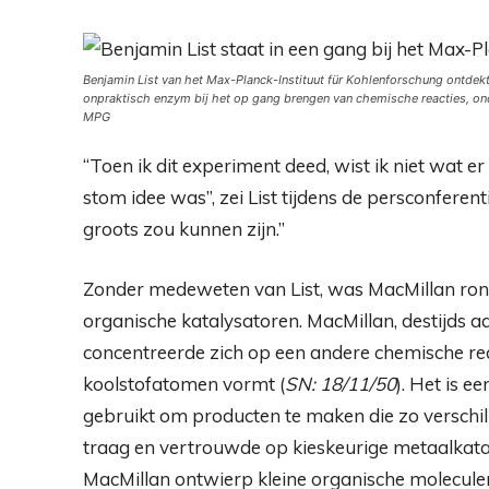
Benjamin List van het Max-Planck-Instituut für Kohlenforschung ontdekt
onpraktisch enzym bij het op gang brengen van chemische reacties, ond
MPG
“Toen ik dit experiment deed, wist ik niet wat e
stom idee was”, zei List tijdens de persconferenti
groots zou kunnen zijn.”
Zonder medeweten van List, was MacMillan rond 
organische katalysatoren. MacMillan, destijds aan
concentreerde zich op een andere chemische reac
koolstofatomen vormt (
SN: 18/11/50
). Het is e
gebruikt om producten te maken die zo verschil
traag en vertrouwde op kieskeurige metaalkatal
MacMillan ontwierp kleine organische moleculen