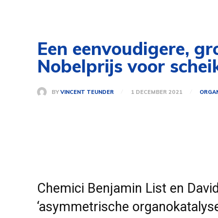
Een eenvoudigere, gr
Nobelprijs voor sche
BY
VINCENT TEUNDER
1 DECEMBER 2021
ORGAN
Chemici Benjamin List en Davi
‘asymmetrische organokatalyse