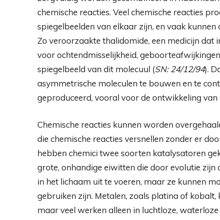
chemische reacties. Veel chemische reacties pr
spiegelbeelden van elkaar zijn, en vaak kunnen d
Zo veroorzaakte thalidomide, een medicijn dat i
voor ochtendmisselijkheid, geboorteafwijkinge
spiegelbeeld van dit molecuul (
SN: 24/12/94
). 
asymmetrische moleculen te bouwen en te cont
geproduceerd, vooral voor de ontwikkeling van
Chemische reacties kunnen worden overgehaald
die chemische reacties versnellen zonder er do
hebben chemici twee soorten katalysatoren g
grote, onhandige eiwitten die door evolutie zij
in het lichaam uit te voeren, maar ze kunnen moe
gebruiken zijn. Metalen, zoals platina of kobal
maar veel werken alleen in luchtloze, waterloze 