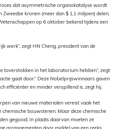
 proces dat asymmetrische organokatalyse wordt
en Zweedse kronen (meer dan $ 1,1 miljoen) delen,
Wetenschappen op 6 oktober bekend tijdens een
ijk werk”, zegt HN Cheng, president van de
e toverstokken in het laboratorium hebben”, zegt
actie gaat door.” Deze Nobelprijswinnaars gaven
h efficiënter en minder verspillend is, zegt hij.
pen van nieuwe materialen vereist vaak het
e chemische bouwstenen. Maar deze chemische
den gegooid. In plaats daarvan moeten ze
ge arrangementen door middel van een reeks