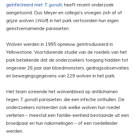
geïnfecteerd met
T. gondii
, heeft recent onderzoek
aangetoond. Dus Meyer en collega’s vroegen zich af of
grijze wolven (
Wolf
) in het park vertoonden hun eigen
geestverruimende parasieten.
Wolven werden in 1995 opnieuw geïntroduceerd in
Yellowstone. Voortdurende studie van de roedels van het
park betekende dat de onderzoekers toegang hadden tot
ongeveer 26 jaar aan bloedmonsters, gedragsobservaties
en bewegingsgegevens van 229 wolven in het park.
Het team screende het wolvenbloed op antilichamen
tegen
T. gondii
parasieten, die een infectie onthullen. De
onderzoekers noteerden ook welke wolven hun roedel
verlieten – meestal een familie-eenheid bestaande uit een
broedpaar en hun nakomelingen – of een roedelleider
werden.