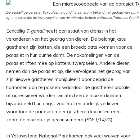
De eencellige parasiet
Toxoplasma gondii
staat erom bekend het gedrag van zijn w
op manieren die de levenscyclus van de microbe helpen voltooien.
Todorean Gabrië
Eencellig
T. gondii
heeft een staat van dienst in het
veranderen van het gedrag van dieren. De belangrijkste
gastheren zijn katten, die een broedplaats vormen voor de
parasiet in hun dunne darm. De nakomelingen van de
parasiet liften mee op kattenuitwerpselen. Andere dieren
nemen dan de parasiet op, die vervolgens het gedrag van
zijn nieuwe gastheren manipuleert door bepaalde
hormonen aan te passen, waardoor de gastheren brutaler
of agressiever worden. Geïnfecteerde muizen kunnen
bijvoorbeeld hun angst voor katten dodelijk verliezen,
waardoor de parasiet meer gastheren kan infecteren
zodra de muizen zijn geconsumeerd (
SN: 1/14/20
).
In Yellowstone National Park komen ook veel wolven voor