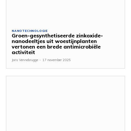
NANOTECHNOLOGIE
Groen-gesynthetiseerde zinkoxide-
nanodeeltjes uit woestijnplanten
vertonen een brede antimicrobiële
activiteit
Joris Vennebrugge
-
17 november 2025