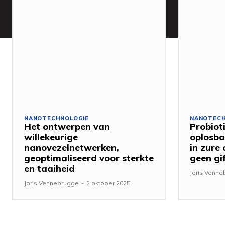
NANOTECHNOLOGIE
NANOTECH
Het ontwerpen van
Probiot
willekeurige
oplosba
nanovezelnetwerken,
in zure
geoptimaliseerd voor sterkte
geen gi
en taaiheid
Joris Venn
Joris Vennebrugge
-
2 oktober 2025