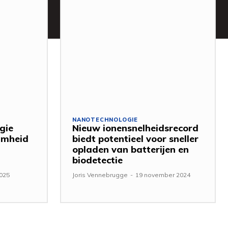
NANOTECHNOLOGIE
gie
Nieuw ionensnelheidsrecord
amheid
biedt potentieel voor sneller
opladen van batterijen en
biodetectie
025
Joris Vennebrugge
-
19 november 2024