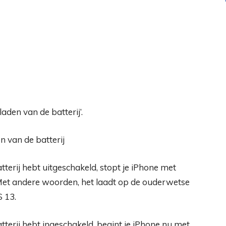
aden van de batterij’.
tterij hebt uitgeschakeld, stopt je iPhone met
Met andere woorden, het laadt op de ouderwetse
S 13.
tterij hebt ingeschakeld, begint je iPhone nu met