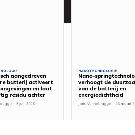
NOLOGIE
NANOTECHNOLOGIE
isch aangedreven
Nano-springtechnolo
re batterij activeert
verhoogt de duurza
 omgevingen en laat
van de batterij en
ftig residu achter
energiedichtheid
ebrugge
-
6 juni 2025
Joris Vennebrugge
-
13 maart 2