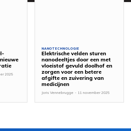
NANOTECHNOLOGIE
l-
Elektrische velden sturen
 nieuwe
nanodeeltjes door een met
ratie
vloeistof gevuld doolhof en
zorgen voor een betere
er 2025
afgifte en zuivering van
medicijnen
Joris Vennebrugge
-
11 november 2025