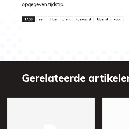
opgegeven tijdstip.
TAGS
een
Hoe
plant
toekomst
Uberrit
voor
Gerelateerde artikele