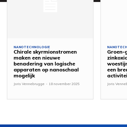
NANOTECHNOLOGIE
NANOTECH
Chirale skyrmionstromen
Groen-g
maken een nieuwe
zinkoxi
benadering van logische
woestij
apparaten op nanoschaal
een bre
mogelijk
activite
Joris Vennebrugge
-
18 november 2025
Joris Venn