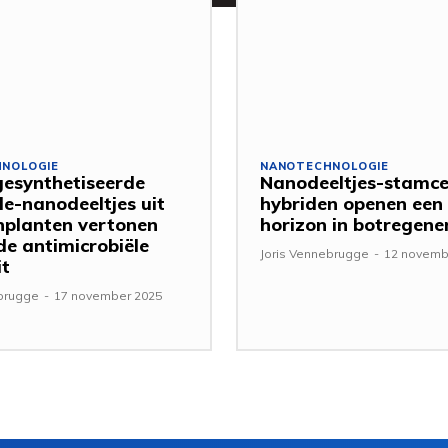
NOLOGIE
NANOTECHNOLOGIE
esynthetiseerde
Nanodeeltjes-stamce
de-nanodeeltjes uit
hybriden openen een
nplanten vertonen
horizon in botregene
de antimicrobiële
Joris Vennebrugge
-
12 novemb
it
ebrugge
-
17 november 2025