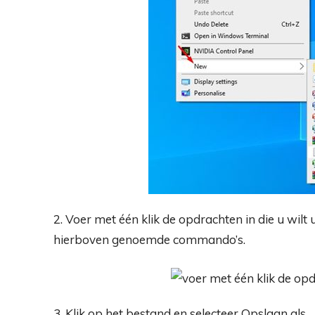
2. Voer met één klik de opdrachten in die u wilt
hierboven genoemde commando’s.
3. Klik op het bestand en selecteer Opslaan als.