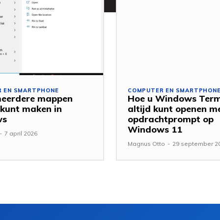
 EN SMARTPHONE
COMPUTER EN SMARTPHON
meerdere mappen
Hoe u Windows Term
k kunt maken in
altijd kunt openen m
ws
opdrachtprompt op
Windows 11
-
7 april 2026
Magnus Otto
-
29 september 2