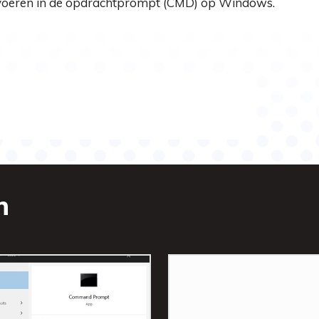
tvoeren in de opdrachtprompt (CMD) op Windows.
n