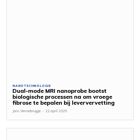
NANOTECHNOLOGIE
Dual-mode MRI nanoprobe bootst
biologische processen na om vroege
fibrose te bepalen bij leververvetting
Joris Vennebrugge
-
22 april 2025