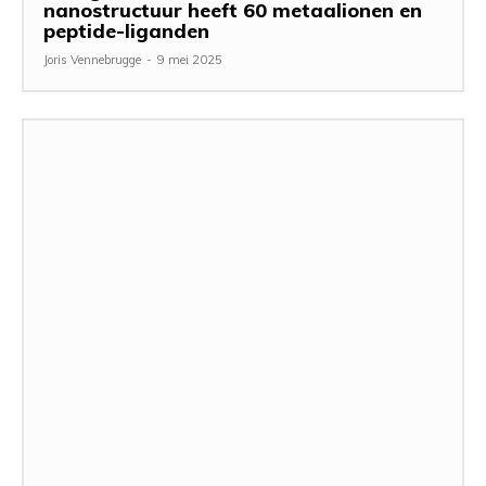
nanostructuur heeft 60 metaalionen en
peptide-liganden
Joris Vennebrugge
-
9 mei 2025