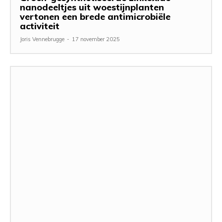
nanodeeltjes uit woestijnplanten
vertonen een brede antimicrobiële
activiteit
Joris Vennebrugge
-
17 november 2025