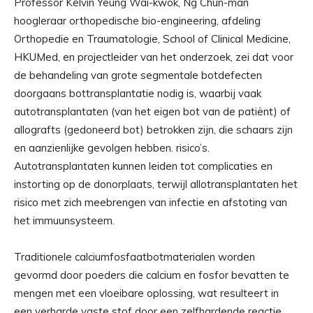
Professor Kelvin Yeung Wai-kwok, Ng Chun-man
hoogleraar orthopedische bio-engineering, afdeling
Orthopedie en Traumatologie, School of Clinical Medicine,
HKUMed, en projectleider van het onderzoek, zei dat voor
de behandeling van grote segmentale botdefecten
doorgaans bottransplantatie nodig is, waarbij vaak
autotransplantaten (van het eigen bot van de patiënt) of
allografts (gedoneerd bot) betrokken zijn, die schaars zijn
en aanzienlijke gevolgen hebben. risico’s.
Autotransplantaten kunnen leiden tot complicaties en
instorting op de donorplaats, terwijl allotransplantaten het
risico met zich meebrengen van infectie en afstoting van
het immuunsysteem.
Traditionele calciumfosfaatbotmaterialen worden
gevormd door poeders die calcium en fosfor bevatten te
mengen met een vloeibare oplossing, wat resulteert in
een verharde vaste stof door een zelfhardende reactie.