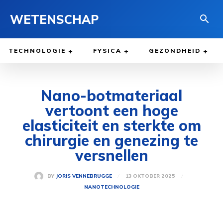
WETENSCHAP
TECHNOLOGIE
FYSICA
GEZONDHEID
Nano-botmateriaal
vertoont een hoge
elasticiteit en sterkte om
chirurgie en genezing te
versnellen
13 OKTOBER 2025
BY
JORIS VENNEBRUGGE
NANOTECHNOLOGIE