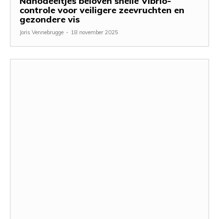
Nanodeeltjes beloven snelle Vibrio-
controle voor veiligere zeevruchten en
gezondere vis
Joris Vennebrugge
-
18 november 2025