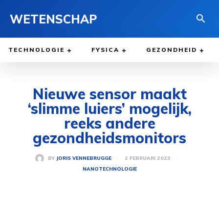
WETENSCHAP
TECHNOLOGIE
FYSICA
GEZONDHEID
Nieuwe sensor maakt
‘slimme luiers’ mogelijk,
reeks andere
gezondheidsmonitors
2 FEBRUARI 2023
BY
JORIS VENNEBRUGGE
NANOTECHNOLOGIE