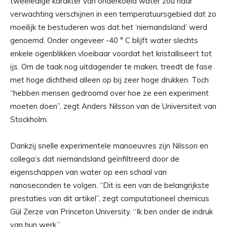
tweeledige karakter van onderkoeld water zou naar
verwachting verschijnen in een temperatuursgebied dat zo
moeilijk te bestuderen was dat het ‘niemandsland’ werd
genoemd. Onder ongeveer -40 ° C blijft water slechts
enkele ogenblikken vloeibaar voordat het kristalliseert tot
ijs. Om de taak nog uitdagender te maken, treedt de fase
met hoge dichtheid alleen op bij zeer hoge drukken. Toch
“hebben mensen gedroomd over hoe ze een experiment
moeten doen”, zegt Anders Nilsson van de Universiteit van
Stockholm.
Dankzij snelle experimentele manoeuvres zijn Nilsson en
collega’s dat niemandsland geïnfiltreerd door de
eigenschappen van water op een schaal van
nanoseconden te volgen. “Dit is een van de belangrijkste
prestaties van dit artikel”, zegt computationeel chemicus
Gül Zerze van Princeton University. “Ik ben onder de indruk
van hun werk.”