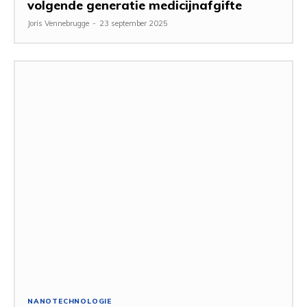
volgende generatie medicijnafgifte
Joris Vennebrugge
-
23 september 2025
NANOTECHNOLOGIE