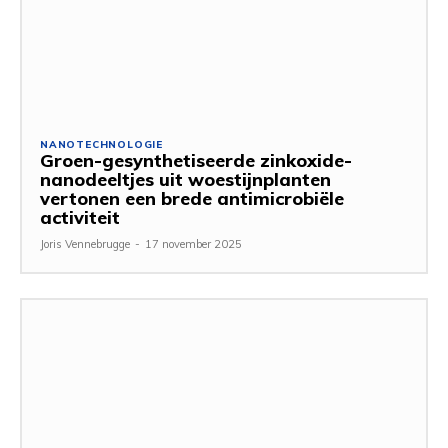
NANOTECHNOLOGIE
Groen-gesynthetiseerde zinkoxide-
nanodeeltjes uit woestijnplanten
vertonen een brede antimicrobiële
activiteit
Joris Vennebrugge
-
17 november 2025