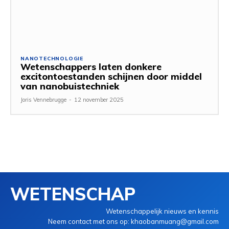
NANOTECHNOLOGIE
Wetenschappers laten donkere
excitontoestanden schijnen door middel
van nanobuistechniek
Joris Vennebrugge
-
12 november 2025
WETENSCHAP
Wetenschappelijk nieuws en kennis
Neem contact met ons op: khaobanmuang@gmail.com