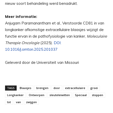
nieuw soort behandeling werd benadrukt.
Meer informatie:
Anjugam Paramanantham et al., Verstoorde CD81 in van
longkanker afkomstige extracellulaire blaasjes wijzigt de
functie ervan in de pathofysiologie van kanker,
Moleculaire
Therapie Oncologie
(2025).
DOI:
10.1016/j.omton.2025.201037
Geleverd door de Universiteit van Missouri
TAGS
Blaasjes
brengen
door
extracellulaire
groei
Longkanker
Ontworpen
sleuteleiwitten
Speciaal
stoppen
tot
van
zwijgen