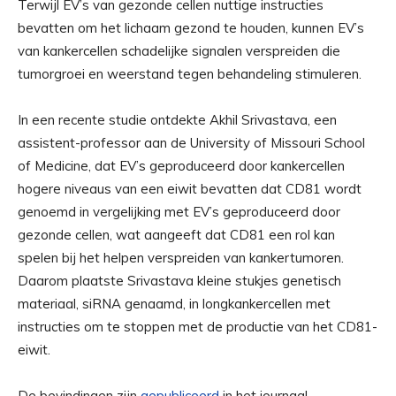
Terwijl EV’s van gezonde cellen nuttige instructies
bevatten om het lichaam gezond te houden, kunnen EV’s
van kankercellen schadelijke signalen verspreiden die
tumorgroei en weerstand tegen behandeling stimuleren.
In een recente studie ontdekte Akhil Srivastava, een
assistent-professor aan de University of Missouri School
of Medicine, dat EV’s geproduceerd door kankercellen
hogere niveaus van een eiwit bevatten dat CD81 wordt
genoemd in vergelijking met EV’s geproduceerd door
gezonde cellen, wat aangeeft dat CD81 een rol kan
spelen bij het helpen verspreiden van kankertumoren.
Daarom plaatste Srivastava kleine stukjes genetisch
materiaal, siRNA genaamd, in longkankercellen met
instructies om te stoppen met de productie van het CD81-
eiwit.
De bevindingen zijn
gepubliceerd
in het journaal