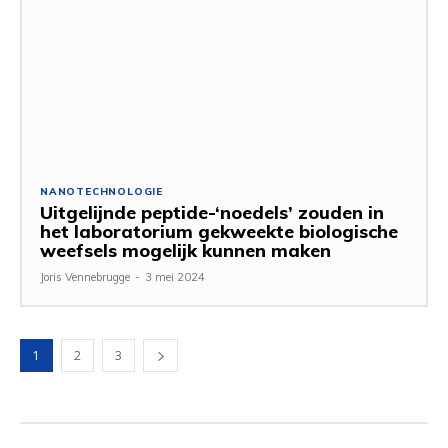
NANOTECHNOLOGIE
Uitgelijnde peptide-‘noedels’ zouden in
het laboratorium gekweekte biologische
weefsels mogelijk kunnen maken
Joris Vennebrugge
-
3 mei 2024
1
2
3