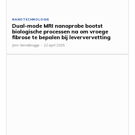
NANOTECHNOLOGIE
Dual-mode MRI nanoprobe bootst
biologische processen na om vroege
fibrose te bepalen bij leververvetting
Joris Vennebrugge
-
22 april 2025