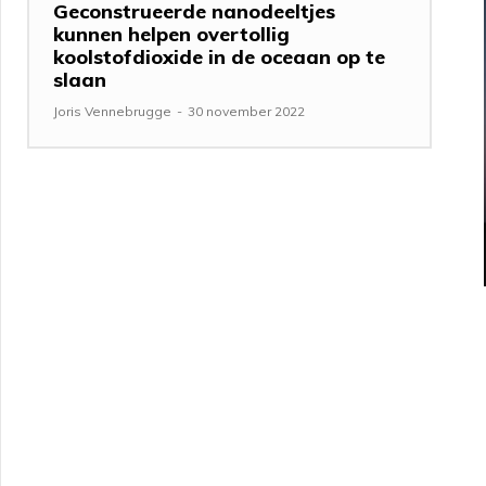
Geconstrueerde nanodeeltjes
kunnen helpen overtollig
koolstofdioxide in de oceaan op te
slaan
Joris Vennebrugge
-
30 november 2022