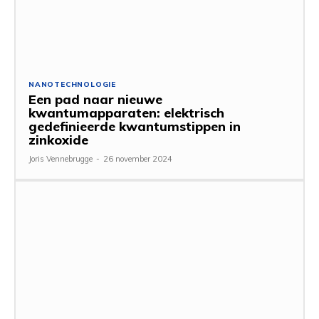
NANOTECHNOLOGIE
Een pad naar nieuwe
kwantumapparaten: elektrisch
gedefinieerde kwantumstippen in
zinkoxide
Joris Vennebrugge
-
26 november 2024