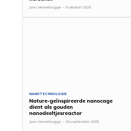
Joris Vennebrugge
-
8 oktober 2025
NANOTECHNOLOGIE
Nature-geïnspireerde nanocage
dient als gouden
nanodeeltjesreactor
Joris Vennebrugge
-
26 september 2025