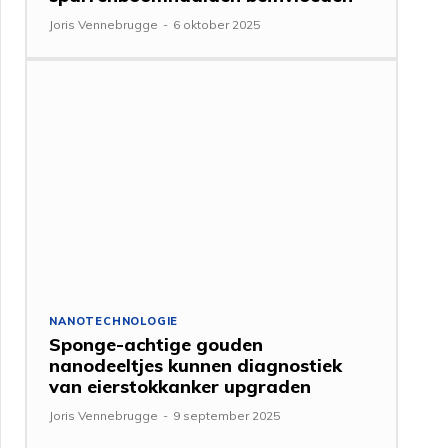
Joris Vennebrugge
-
6 oktober 2025
NANOTECHNOLOGIE
Sponge-achtige gouden
nanodeeltjes kunnen diagnostiek
van eierstokkanker upgraden
Joris Vennebrugge
-
9 september 2025