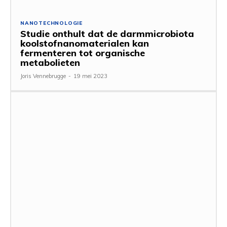
NANOTECHNOLOGIE
Studie onthult dat de darmmicrobiota
koolstofnanomaterialen kan
fermenteren tot organische
metabolieten
Joris Vennebrugge
-
19 mei 2023