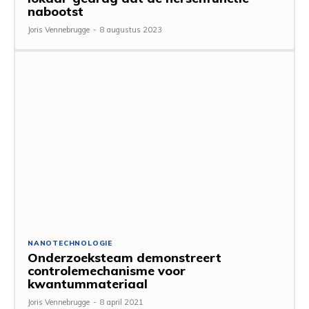
nabootst
Joris Vennebrugge
-
8 augustus 2023
NANOTECHNOLOGIE
Onderzoeksteam demonstreert
controlemechanisme voor
kwantummateriaal
Joris Vennebrugge
-
8 april 2021