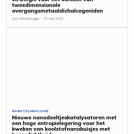
tweedimensionale
overgangsmetaaldichalcogeniden
Joris Vennebrugge
-
23 mei 2024
NANOTECHNOLOGIE
Nieuwe nanodeeltjeskatalysatoren met
een hoge entropielegering voor het
kweken van koolstofnanobuisjes met