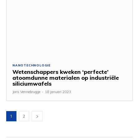
NANOTECHNOLOGIE
Wetenschappers kweken ‘perfecte’
atoomdunne materialen op industriële
siliciumwafels
Joris Vennebrugge
-
18 januari 2023
1
2