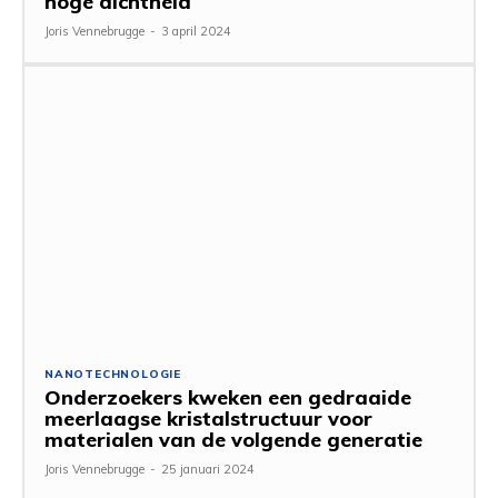
hoge dichtheid
Joris Vennebrugge
-
3 april 2024
NANOTECHNOLOGIE
Onderzoekers kweken een gedraaide
meerlaagse kristalstructuur voor
materialen van de volgende generatie
Joris Vennebrugge
-
25 januari 2024