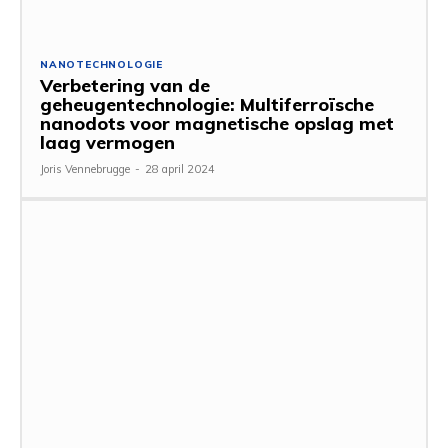
NANOTECHNOLOGIE
Verbetering van de
geheugentechnologie: Multiferroïsche
nanodots voor magnetische opslag met
laag vermogen
Joris Vennebrugge
-
28 april 2024