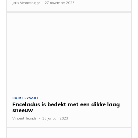
Joris Vennebrugge
-
27 november 2023
RUIMTEVAART
Enceladus is bedekt met een dikke laag
sneeuw
Vincent Teunder
-
13 januari 2023