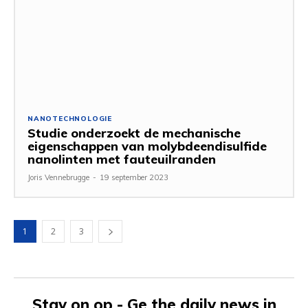
NANOTECHNOLOGIE
Studie onderzoekt de mechanische
eigenschappen van molybdeendisulfide
nanolinten met fauteuilranden
Joris Vennebrugge
-
19 september 2023
1
2
3
Stay on op - Ge the daily news in