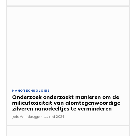
NANOTECHNOLOGIE
Onderzoek onderzoekt manieren om de
milieutoxiciteit van alomtegenwoordige
zilveren nanodeeltjes te verminderen
Joris Vennebrugge
-
11 mei 2024