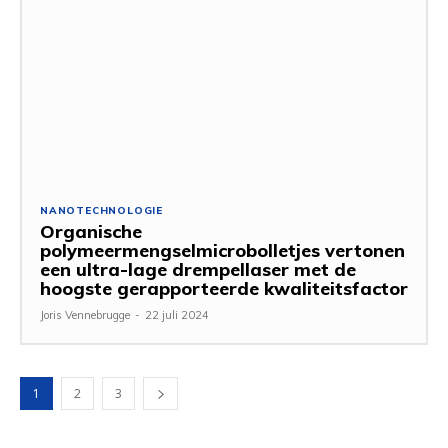
NANOTECHNOLOGIE
Organische
polymeermengselmicrobolletjes vertonen
een ultra-lage drempellaser met de
hoogste gerapporteerde kwaliteitsfactor
Joris Vennebrugge
-
22 juli 2024
1
2
3