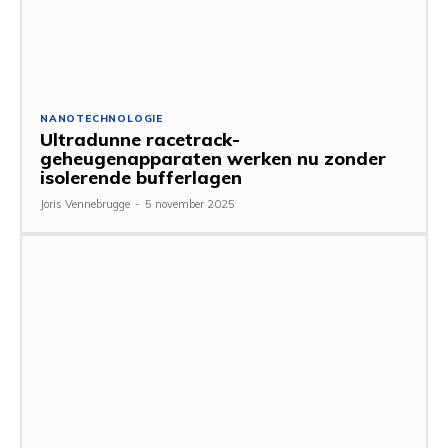
NANOTECHNOLOGIE
Ultradunne racetrack-
geheugenapparaten werken nu zonder
isolerende bufferlagen
Joris Vennebrugge
-
5 november 2025