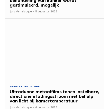
behandeling van kanker wordt
gestimuleerd, mogelijk
Joris Vennebrugge
-
5 augustus 2025
NANOTECHNOLOGIE
Ultradunne metaalfilms tonen instelbare,
directionele ladingsstroom met behulp
van licht bij kamertemperatuur
Joris Vennebrugge
-
4 augustus 2025