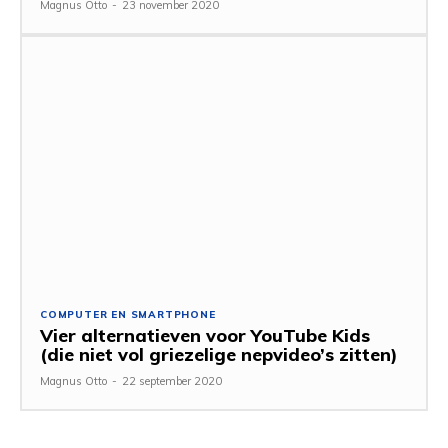
Magnus Otto
-
23 november 2020
COMPUTER EN SMARTPHONE
Vier alternatieven voor YouTube Kids
(die niet vol griezelige nepvideo’s zitten)
Magnus Otto
-
22 september 2020