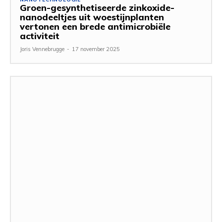
Groen-gesynthetiseerde zinkoxide-
nanodeeltjes uit woestijnplanten
vertonen een brede antimicrobiële
activiteit
Joris Vennebrugge
-
17 november 2025