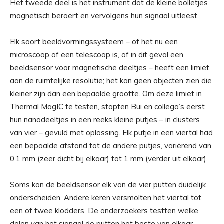
Het tweede deel is het instrument dat de kleine bolletjes
magnetisch beroert en vervolgens hun signaal uitleest.
Elk soort beeldvormingssysteem – of het nu een
microscoop of een telescoop is, of in dit geval een
beeldsensor voor magnetische deeltjes – heeft een limiet
aan de ruimtelijke resolutie; het kan geen objecten zien die
kleiner zijn dan een bepaalde grootte. Om deze limiet in
Thermal MagIC te testen, stopten Bui en collega’s eerst
hun nanodeeltjes in een reeks kleine putjes – in clusters
van vier – gevuld met oplossing. Elk putje in een viertal had
een bepaalde afstand tot de andere putjes, variërend van
0,1 mm (zeer dicht bij elkaar) tot 1 mm (verder uit elkaar).
Soms kon de beeldsensor elk van de vier putten duidelijk
onderscheiden. Andere keren versmolten het viertal tot
een of twee klodders. De onderzoekers testten welke
delen van het signaal de putten het beste van elkaar