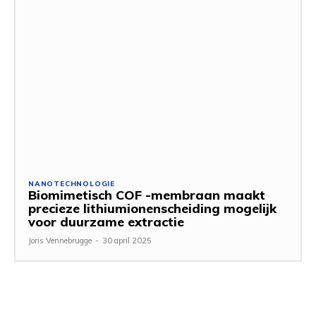
NANOTECHNOLOGIE
Biomimetisch COF -membraan maakt
precieze lithiumionenscheiding mogelijk
voor duurzame extractie
Joris Vennebrugge
-
30 april 2025