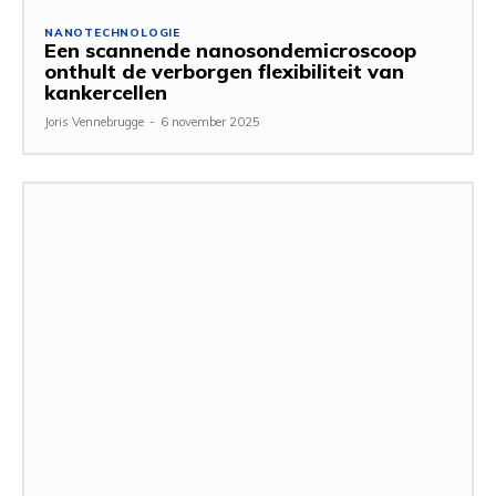
NANOTECHNOLOGIE
Een scannende nanosondemicroscoop
onthult de verborgen flexibiliteit van
kankercellen
Joris Vennebrugge
-
6 november 2025