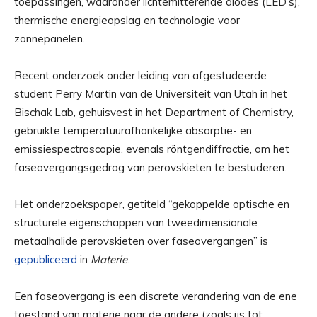
toepassingen, waaronder lichtemitterende diodes (LED’s),
thermische energieopslag en technologie voor
zonnepanelen.
Recent onderzoek onder leiding van afgestudeerde
student Perry Martin van de Universiteit van Utah in het
Bischak Lab, gehuisvest in het Department of Chemistry,
gebruikte temperatuurafhankelijke absorptie- en
emissiespectroscopie, evenals röntgendiffractie, om het
faseovergangsgedrag van perovskieten te bestuderen.
Het onderzoekspaper, getiteld “gekoppelde optische en
structurele eigenschappen van tweedimensionale
metaalhalide perovskieten over faseovergangen” is
gepubliceerd
in
Materie
.
Een faseovergang is een discrete verandering van de ene
toestand van materie naar de andere (zoals ijs tot