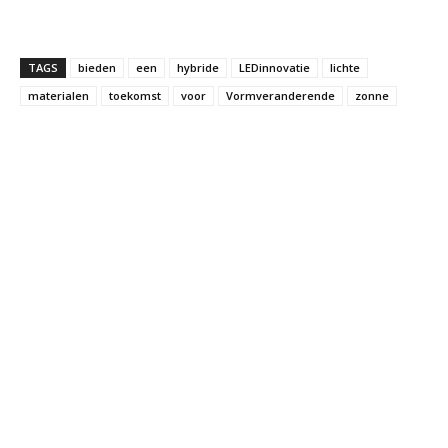
TAGS
bieden
een
hybride
LEDinnovatie
lichte
materialen
toekomst
voor
Vormveranderende
zonne