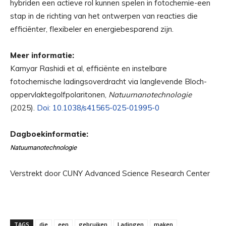
hybriden een actieve rol kunnen spelen in fotochemie-een
stap in de richting van het ontwerpen van reacties die
efficiënter, flexibeler en energiebesparend zijn.
Meer informatie:
Kamyar Rashidi et al, efficiënte en instelbare
fotochemische ladingsoverdracht via langlevende Bloch-
oppervlaktegolfpolaritonen,
Natuurnanotechnologie
(2025).
Doi: 10.1038/s41565-025-01995-0
Dagboekinformatie:
Natuurnanotechnologie
Verstrekt door CUNY Advanced Science Research Center
TAGS
die
een
gebruiken
Ladingen
maken