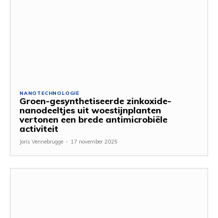
NANOTECHNOLOGIE
Groen-gesynthetiseerde zinkoxide-
nanodeeltjes uit woestijnplanten
vertonen een brede antimicrobiële
activiteit
Joris Vennebrugge
-
17 november 2025