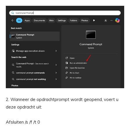
2. Wanneer de opdrachtprompt wordt geopend, voert u
deze opdracht uit:
Afsluiten /s /f /t 0