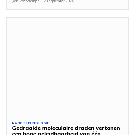
Joris Vennebrugge
-
23 september 2024
NANOTECHNOLOGIE
Gedraaide moleculaire draden vertonen
een hoge geleidbaarheid van één