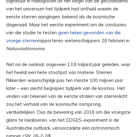
signatuur in radiogolven uit het begin van de geschiedenis
van het universum het tijdperk had onthuld waarin de
eerste sterren aangingen, bekend als de kosmische
dageraad. Maar het eerste experiment om de conclusies
van die studie te testen
geen teken gevonden van die
vroege sterren
rapporteren wetenschappers 28 februari in
Natuurastronomie
.
Net na de oerknal, ongeveer 13,8 miljard jaar geleden, was
het heelal een hete stoofpot van materie. Sterren
flikkerden waarschijnlijk pas ten minste 100 miljoen jaar
later – een slecht begrepen tijdperk van de kosmos. Het
vinden van tekenen van de eerste stralen van sterrenlicht
zou het verhaal van de kosmische oorsprong
verduidelijken. Dus de bewering van 2018 om die vroegste
glans te lokaliseren, van het EDGES-experiment in de
Australische outback, veroorzaakte een astronomisch
rumoer (
SN: 28-2-18
).