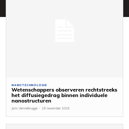
NANOTECHNOLOGIE
Wetenschappers observeren rechtstreeks
het diffusiegedrag binnen individuele
nanostructuren
Joris Vennebrugge
-
19 november 2025