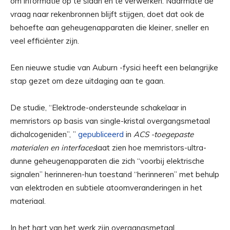
om informatie op te slaan en te verwerken. Naarmate de
vraag naar rekenbronnen blijft stijgen, doet dat ook de
behoefte aan geheugenapparaten die kleiner, sneller en
veel efficiënter zijn.
Een nieuwe studie van Auburn -fysici heeft een belangrijke
stap gezet om deze uitdaging aan te gaan.
De studie, “Elektrode-ondersteunde schakelaar in
memristors op basis van single-kristal overgangsmetaal
dichalcogeniden”, ”
gepubliceerd
in
ACS -toegepaste
materialen en interfaces
laat zien hoe memristors-ultra-
dunne geheugenapparaten die zich “voorbij elektrische
signalen” herinneren-hun toestand “herinneren” met behulp
van elektroden en subtiele atoomveranderingen in het
materiaal.
In het hart van het werk zijn overgangsmetaal