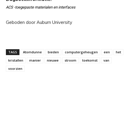
ACS -toegepaste materialen en interfaces
Geboden door Auburn University
TAGS
Atomdunne
bieden
computergeheugen
een
het
kristallen
manier
nieuwe
stroom
toekomst
van
voorzien