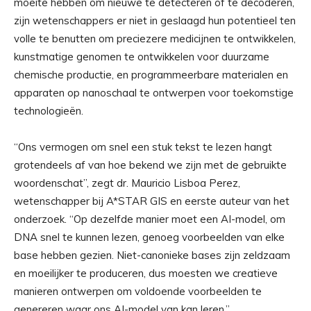
moeite hebben om nieuwe te detecteren of te decoderen,
zijn wetenschappers er niet in geslaagd hun potentieel ten
volle te benutten om preciezere medicijnen te ontwikkelen,
kunstmatige genomen te ontwikkelen voor duurzame
chemische productie, en programmeerbare materialen en
apparaten op nanoschaal te ontwerpen voor toekomstige
technologieën.
“Ons vermogen om snel een stuk tekst te lezen hangt
grotendeels af van hoe bekend we zijn met de gebruikte
woordenschat”, zegt dr. Mauricio Lisboa Perez,
wetenschapper bij A*STAR GIS en eerste auteur van het
onderzoek. “Op dezelfde manier moet een AI-model, om
DNA snel te kunnen lezen, genoeg voorbeelden van elke
base hebben gezien. Niet-canonieke bases zijn zeldzaam
en moeilijker te produceren, dus moesten we creatieve
manieren ontwerpen om voldoende voorbeelden te
genereren waar ons AI-model van kan leren.”