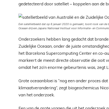
gedetecteerd door satelliet – koppelen aan de 
Een satellietbeeld dat op 6 januari 2020 is gemaakt, toont rook van de 
Oceaan drijven.
Japans Nationaal Instituut voor Informatie- en Communi
Onderzoekers hebben lang gedacht dat branden
Zuidelijke Oceaan, onder de juiste omstandighed
het Barcelona Supercomputing Center en co-au
markeert de meest directe observatie die ooit v
omdat het zo’n enorme gebeurtenis was, zegt Ll
Grote oceaanbloei is “nog een ander proces dat
klimaatverandering”, zegt biogeochemicus Nicol
van het onderzoek.
Een van de grote vragen die uit het onderzoek n