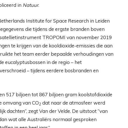
liceerd in
Natuur
.
therlands Institute for Space Research in Leiden
degegevens die tijdens de ergste branden boven
t satellietinstrument TROPOMI van november 2019
gen te krijgen van de kooldioxide-emissies die aan
uikte het team eerder bepaalde verhoudingen van
de eucalyptusbossen in de regio – het
verschroeid – tijdens eerdere bosbranden en
n 517 biljoen tot 867 biljoen gram koolstofdioxide
rme omvang van CO
dat naar de atmosfeer werd
2
jk dachten”, zegt Van der Velde. De uitstoot “van
dan wat alle Australiërs normaal gesproken
offen in een heel jaar.”