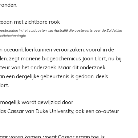
branden.
bosbranden in het zuidoosten van Australië die oostwaarts over de Zuidelijke
catietechnologie
 oceaanbloei kunnen veroorzaken, vooral in de
en, zegt mariene biogeochemicus Joan Llort, nu bij
teur van het onderzoek. Maar dit onderzoek
an een dergelijke gebeurtenis is gedaan, deels
ort.
 mogelijk wordt gewijzigd door
as Cassar van Duke University, ook een co-auteur
aar voren komen, voegt Cassar eraan toe, is