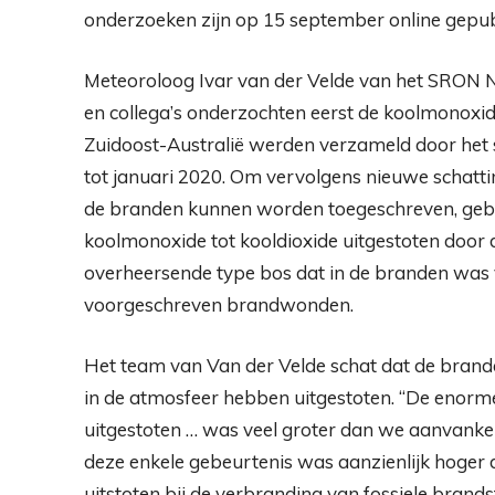
onderzoeken zijn op 15 september online gepub
Meteoroloog Ivar van der Velde van het SRON Ne
en collega’s onderzochten eerst de koolmonoxi
Zuidoost-Australië werden verzameld door he
tot januari 2020. Om vervolgens nieuwe schattin
de branden kunnen worden toegeschreven, gebr
koolmonoxide tot kooldioxide uitgestoten door 
overheersende type bos dat in de branden was 
voorgeschreven brandwonden.
Het team van Van der Velde schat dat de brande
in de atmosfeer hebben uitgestoten. “De eno
uitgestoten … was veel groter dan we aanvankeli
deze enkele gebeurtenis was aanzienlijk hoger 
uitstoten bij de verbranding van fossiele brandst