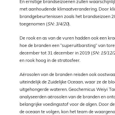
En ernstige brandseizoenen zullen waarschijnli
met aanhoudende klimaatverandering. Door kli
brandgebeurtenissen zoals het brandseizoen 2
toegenomen (
SN: 3/4/20
).
De rook en as van de vuren hadden ook een kra
hoe de branden een “superuitbarsting” van to
december tot 31 december in 2019 (
SN: 15/12/
en rook hoog in de stratosfeer.
Aërosolen van de branden reisden ook oostwaar
uiteindelijk de Zuidelijke Oceaan, waar ze de bl
uitgehongerde wateren. Geochemicus Weiyi Tang,
analyseerden aërosolen van de branden en ontdek
belangrijke voedingsstof voor de algen. Door d
de oceaan te volgen, kon het team de waargen