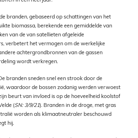
 de branden, gebaseerd op schattingen van het
uikte biomassa, berekende een gemiddelde van
en van de van satellieten afgeleide
, verbetert het vermogen om de werkelijke
 andere achtergrondbronnen van de gassen
deling wordt verkregen.
 De branden sneden snel een strook door de
alië, waardoor de bossen zodanig werden verwoest
zijn beurt van invloed is op de hoeveelheid koolstof
elde (
SN: 3/9/21
). Branden in de droge, met gras
ralië worden als klimaatneutraler beschouwd
t hij.