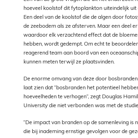
hoeveel koolstof dit fytoplankton uiteindelijk ui
Een deel van de koolstof die de algen door fotos
de zeebodem als ze afsterven. Maar een deel e
waardoor elk verzachtend effect dat de bloem
hebben, wordt gedempt. Om echt te beoordelen we
reagerend team aan boord van een oceaanschip
kunnen meten terwijl ze plaatsvinden.
De enorme omvang van deze door bosbranden ver
laat zien dat “bosbranden het potentieel hebbe
hoeveelheden te verhogen”, zegt Douglas Hamil
University die niet verbonden was met de studie
“De impact van branden op de samenleving is ni
die bij inademing ernstige gevolgen voor de ge