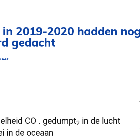
n in 2019-2020 hadden no
rd gedacht
IMAAT
eelheid CO . gedumpt
in de lucht
2
ei in de oceaan