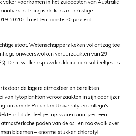
jk vaker voorkomen in het zuidoosten van Australië
maatverandering is de kans op ernstige
019-2020 al met ten minste 30 procent
chtige stoot. Wetenschappers keken vol ontzag toe
renhoge onweerswolken veroorzaakten van 29
20
). Deze wolken spuwden kleine aerosoldeeltjes as
ts door de lagere atmosfeer en bereikten
oei van fytoplankton veroorzaakten in zijn door ijzer
 nu aan de Princeton University, en collega’s
ten dat de deeltjes rijk waren aan ijzer, een
e atmosferische paden van de as- en rookwolk over
omen bloemen – enorme stukken chlorofyl