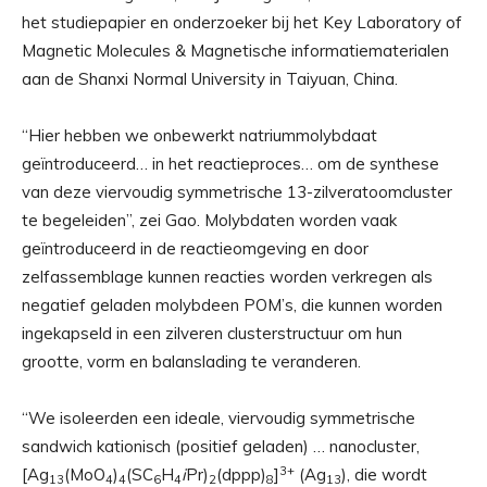
het studiepapier en onderzoeker bij het Key Laboratory of
Magnetic Molecules & Magnetische informatiematerialen
aan de Shanxi Normal University in Taiyuan, China.
“Hier hebben we onbewerkt natriummolybdaat
geïntroduceerd… in het reactieproces… om de synthese
van deze viervoudig symmetrische 13-zilveratoomcluster
te begeleiden”, zei Gao. Molybdaten worden vaak
geïntroduceerd in de reactieomgeving en door
zelfassemblage kunnen reacties worden verkregen als
negatief geladen molybdeen POM’s, die kunnen worden
ingekapseld in een zilveren clusterstructuur om hun
grootte, vorm en balanslading te veranderen.
“We isoleerden een ideale, viervoudig symmetrische
sandwich kationisch (positief geladen) … nanocluster,
3+
[Ag
(MoO
)
(SC
H
i
Pr)
(dppp)
]
(Ag
), die wordt
13
4
4
6
4
2
8
13