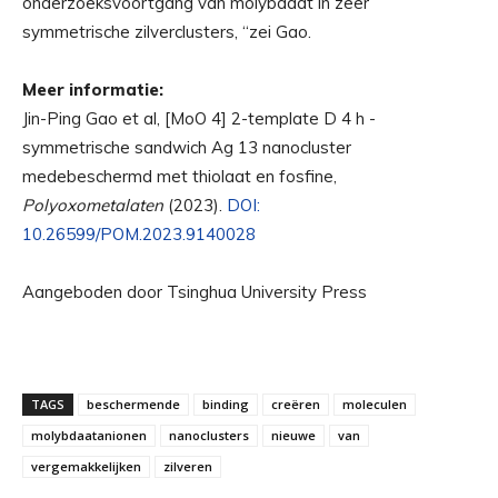
onderzoeksvoortgang van molybdaat in zeer
symmetrische zilverclusters, “zei Gao.
Meer informatie:
Jin-Ping Gao et al, [MoO 4] 2-template D 4 h -
symmetrische sandwich Ag 13 nanocluster
medebeschermd met thiolaat en fosfine,
Polyoxometalaten
(2023).
DOI:
10.26599/POM.2023.9140028
Aangeboden door Tsinghua University Press
TAGS
beschermende
binding
creëren
moleculen
molybdaatanionen
nanoclusters
nieuwe
van
vergemakkelijken
zilveren