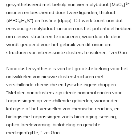
2
−
gesynthetiseerd met behulp van vier molybdaat [MoO
]
4
anionen en beschermd door twee liganden, thiolaat
−
(
i
PRC
H
S
) en fosfine (dppp). Dit werk toont aan dat
6
4
eenvoudige molybdaat-anionen ook het potentieel hebben
om nieuwe structuren te induceren, waardoor de deur
wordt geopend voor het gebruik van dit anion om
structuren van interessante clusters te isoleren, “zei Gao.
Nanoclustersynthese is van het grootste belang voor het
ontwikkelen van nieuwe clusterstructuren met
verschillende chemische en fysische eigenschappen.
“Metalen nanoclusters zijn ideale nanomaterialen voor
toepassingen op verschillende gebieden, waaronder
katalyse of het versnellen van chemische reacties, en
biologische toepassingen zoals bioimaging, sensing,
optica, beeldvorming, biolabeling en gerichte
medicijnafgifte, ” zei Gao.