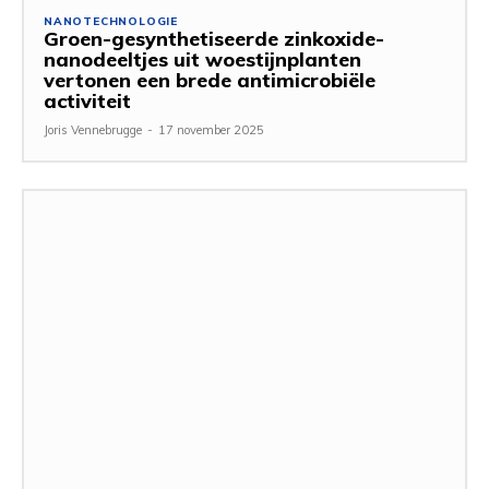
NANOTECHNOLOGIE
Groen-gesynthetiseerde zinkoxide-
nanodeeltjes uit woestijnplanten
vertonen een brede antimicrobiële
activiteit
Joris Vennebrugge
-
17 november 2025