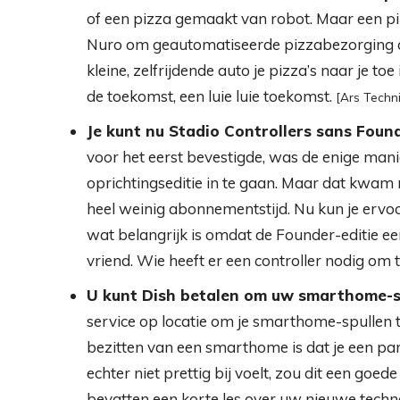
of een pizza gemaakt van robot. Maar een 
Nuro om geautomatiseerde pizzabezorging aan
kleine, zelfrijdende auto je pizza’s naar je to
de toekomst, een luie luie toekomst.
[Ars Techn
Je kunt nu Stadio Controllers sans Foun
voor het eerst bevestigde, was de enige mani
oprichtingseditie in te gaan. Maar dat kwam 
heel weinig abonnementstijd. Nu kun je ervoo
wat belangrijk is omdat de Founder-editie ee
vriend. Wie heeft er een controller nodig om 
U kunt Dish betalen om uw smarthome-sp
service op locatie om je smarthome-spullen t
bezitten van een smarthome is dat je een par
echter niet prettig bij voelt, zou dit een goede
bevatten een korte les over uw nieuwe techno