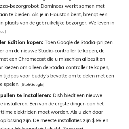
pizza-bezorgrobot. Dominoes werkt samen met
 te bieden. Als je in Houston bent, brengt een
e in plaats van de gebruikelijke bezorger. We leven in
ica]
der Edition kopen:
Toen Google de Stadia-prijzen
er om de nieuwe Stadia-controller te kopen, de
met een Chromecast die u misschien al bezit en
r kiezen om alleen de Stadia-controller te kopen,
n tijdpas voor buddy’s bevatte om te delen met een
te spelen.
[9to5Google]
ullen te installeren:
Dish biedt een nieuwe
e installeren. Een van de ergste dingen aan het
ttime elektricien moet worden. Als u zich daar
 oplossing zijn. De meeste installaties zijn $ 99 en
logie. Helemaal niet slecht.
[Engadget]