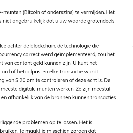
munten (Bitcoin of anderszins) te vermijden. Het
is niet ongebruikelijk dat u uw waarde grotendeels
dee achter de blockchain, de technologie die
yptocurrency correct werd geïmplementeerd, zou het
nt van contant geld kunnen zijn. U kunt het
tcard of betaalpas, en elke transactie wordt
g van $ 20 om te controleren of deze echt is. De
de meeste digitale munten werken. Ze zijn meestal
og en afhankelijk van de bronnen kunnen transacties
iggende problemen op te lossen. Het is
ebruiken. Je maakt je misschien zorgen dat