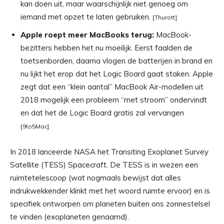
kan doen uit, maar waarschijnlijk niet genoeg om
iemand met opzet te laten gebruiken.
[Thurott]
Apple roept meer MacBooks terug:
MacBook-
bezitters hebben het nu moeilijk. Eerst faalden de
toetsenborden, daarna vlogen de batterijen in brand en
nu lijkt het erop dat het Logic Board gaat staken. Apple
zegt dat een “klein aantal” MacBook Air-modellen uit
2018 mogelijk een probleem “met stroom” ondervindt
en dat het de Logic Board gratis zal vervangen
[9to5Mac]
In 2018 lanceerde NASA het Transiting Exoplanet Survey
Satellite (TESS) Spacecraft. De TESS is in wezen een
ruimtetelescoop (wat nogmaals bewijst dat alles
indrukwekkender klinkt met het woord ruimte ervoor) en is
specifiek ontworpen om planeten buiten ons zonnestelsel
te vinden (exoplaneten genaamd).