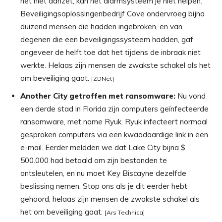
het niet aanzet, kan het alarmsysteem je niet helpen.
Beveiligingsoplossingenbedrijf Cove ondervroeg bijna
duizend mensen die hadden ingebroken, en van
degenen die een beveiligingssysteem hadden, gaf
ongeveer de helft toe dat het tijdens de inbraak niet
werkte. Helaas zijn mensen de zwakste schakel als het
om beveiliging gaat.
[ZDNet]
Another City getroffen met ransomware:
Nu vond
een derde stad in Florida zijn computers geïnfecteerde
ransomware, met name Ryuk. Ryuk infecteert normaal
gesproken computers via een kwaadaardige link in een
e-mail. Eerder meldden we dat Lake City bijna $
500.000 had betaald om zijn bestanden te
ontsleutelen, en nu moet Key Biscayne dezelfde
beslissing nemen. Stop ons als je dit eerder hebt
gehoord, helaas zijn mensen de zwakste schakel als
het om beveiliging gaat.
[Ars Technica]