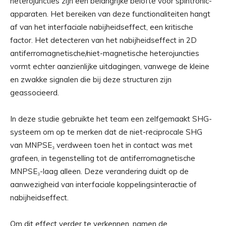
heterojuncties zijn een belangrijke belofte voor spintronic-
apparaten. Het bereiken van deze functionaliteiten hangt
af van het interfaciale nabijheidseffect, een kritische
factor. Het detecteren van het nabijheidseffect in 2D
antiferromagnetische/niet-magnetische heterojuncties
vormt echter aanzienlijke uitdagingen, vanwege de kleine
en zwakke signalen die bij deze structuren zijn
geassocieerd.
In deze studie gebruikte het team een ​​zelfgemaakt SHG-
systeem om op te merken dat de niet-reciprocale SHG
van MNPSE₃ verdween toen het in contact was met
grafeen, in tegenstelling tot de antiferromagnetische
MNPSE₃-laag alleen. Deze verandering duidt op de
aanwezigheid van interfaciale koppelingsinteractie of
nabijheidseffect.
Om dit effect verder te verkennen, namen de