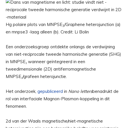
Hg polaire plots van MNPSE
/Graphene heterojunction (a)
3
en mnpse3 -laag alleen (b). Credit: Li Bolin
Een onderzoeksgroep ontdekte onlangs de verdwijning
van niet-reciprocale tweede harmonische generatie (SHG)
in MNPSE₃ wanneer geïntegreerd in een
tweedimensionale (2D) antiferromagnetische
MNPSE₃/grafeen heterojunctie.
Het onderzoek,
gepubliceerd
in
Nano letters
benadrukt de
rol van interfaciale Magnon-Plasmon-koppeling in dit
fenomeen.
2d van der Waals magnetische/niet-magnetische