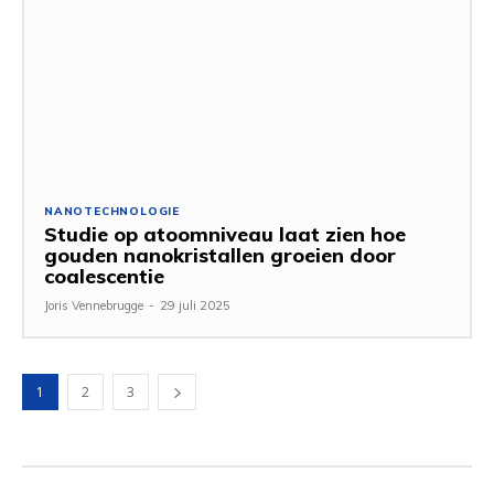
NANOTECHNOLOGIE
Studie op atoomniveau laat zien hoe
gouden nanokristallen groeien door
coalescentie
Joris Vennebrugge
-
29 juli 2025
1
2
3