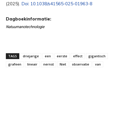
(2025).
Doi: 10.1038/s41565-025-01963-8
Dagboekinformatie:
Natuurnanotechnologie
TAGS
driejarige
een
eerste
effect
gigantisch
grafeen
lineair
nernst
Niet
observatie
van