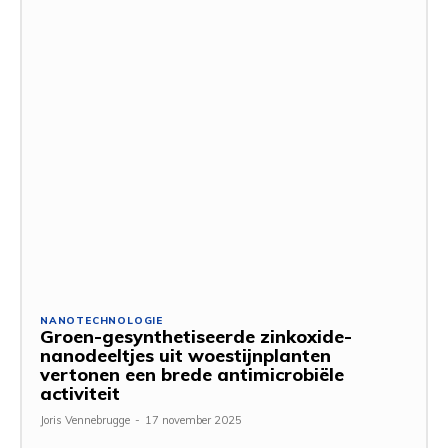
NANOTECHNOLOGIE
Groen-gesynthetiseerde zinkoxide-
nanodeeltjes uit woestijnplanten
vertonen een brede antimicrobiële
activiteit
Joris Vennebrugge
-
17 november 2025