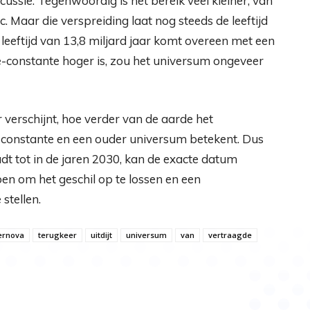
cussie. Tegenwoordig is het bereik veel kleiner, van
 Maar die verspreiding laat nog steeds de leeftijd
eeftijd van 13,8 miljard jaar komt overeen met een
-constante hoger is, zou het universum ongeveer
verschijnt, hoe verder van de aarde het
-constante en een ouder universum betekent. Dus
t tot in de jaren 2030, kan de exacte datum
n om het geschil op te lossen en een
stellen.
ernova
terugkeer
uitdijt
universum
van
vertraagde