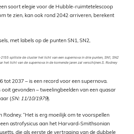
 een soort elegie voor de Hubble-ruimtetelescoop
k om te zien, kan ook rond 2042 arriveren, berekent
55 splitste de cluster het licht van een supernova in drie punten, SN1, SN2
r het licht van de supernova in de komende jaren zal verschijnen.
S. Rodney
6 tot 2037 – is een record voor een supernova.
 ooit gevonden – tweelingbeelden van een quasar
aar (
SN: 11/10/1979
).
n Rodney. “Het is erg moeilijk om te voorspellen
d, een astrofysicus aan het Harvard-Smithsonian
etts, die als eerste de vertraging van de dubbele