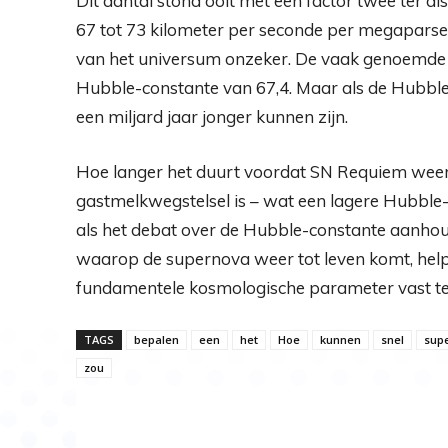
Dit aantal stond ooit met een factor twee ter dis
67 tot 73 kilometer per seconde per megaparsec.
van het universum onzeker. De vaak genoemde l
Hubble-constante van 67,4. Maar als de Hubble
een miljard jaar jonger kunnen zijn.
Hoe langer het duurt voordat SN Requiem weer 
gastmelkwegstelsel is – wat een lagere Hubble
als het debat over de Hubble-constante aanhoud
waarop de supernova weer tot leven komt, helpe
fundamentele kosmologische parameter vast te 
TAGS
bepalen
een
het
Hoe
kunnen
snel
sup
zou