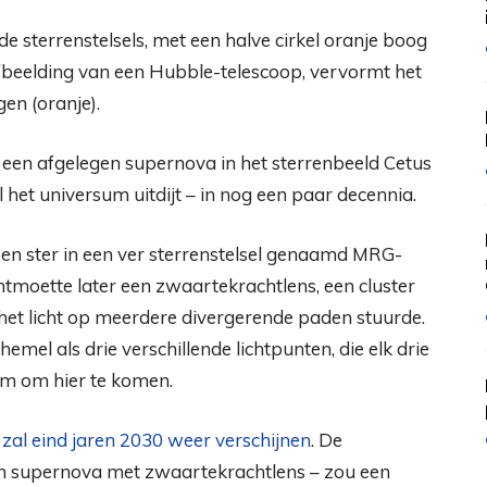
n afbeelding van een Hubble-telescoop, vervormt het
gen (oranje).
een afgelegen supernova in het sterrenbeeld Cetus
 het universum uitdijt – in nog een paar decennia.
en ster in een ver sterrenstelsel genaamd MRG-
ontmoette later een zwaartekrachtlens, een cluster
het licht op meerdere divergerende paden stuurde.
el als drie verschillende lichtpunten, die elk drie
am om hier te komen.
zal eind jaren 2030 weer verschijnen
. De
 een supernova met zwaartekrachtlens – zou een