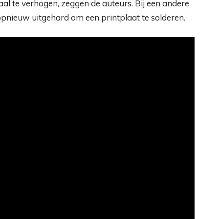
al te verhogen, zeggen de auteurs. Bij een andere
nieuw uitgehard om een ​​printplaat te solderen.