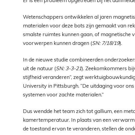
Er is een probleem opgetreden bij het aanmelde
Wetenschappers ontwikkelen al jaren magnetis
materialen voor deze bots zijn gemaakt van rek
smalste ruimtes kunnen gaan, of magnetische vl
voorwerpen kunnen dragen (
SN: 7/18/19
).
In de nieuwe studie combineerden onderzoekers
uit de natuur (
SN: 3-3-21
). Zeekomkommers bij
stijfheid veranderen”, zegt werktuigbouwkundig
University in Pittsburgh. “De uitdaging voor ons
systemen voor zachte materialen.”
Dus wendde het team zich tot gallium, een metaa
kamertemperatuur. In plaats van een verwarmi
de toestand ervan te veranderen, stellen de on