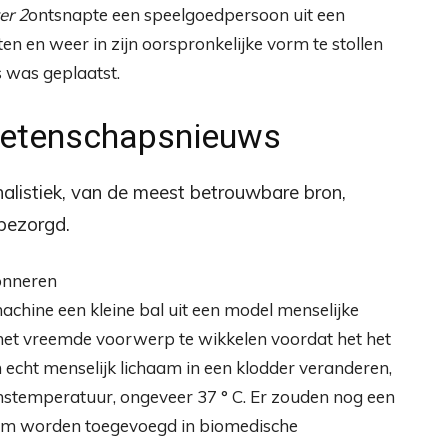
er 2
ontsnapte een speelgoedpersoon uit een
en en weer in zijn oorspronkelijke vorm te stollen
s was geplaatst.
Wetenschapsnieuws
listiek, van de meest betrouwbare bron,
sbezorgd.
nneren
chine een kleine bal uit een model menselijke
het vreemde voorwerp te wikkelen voordat het het
en echt menselijk lichaam in een klodder veranderen,
amstemperatuur, ongeveer 37 ° C. Er zouden nog een
lium worden toegevoegd in biomedische