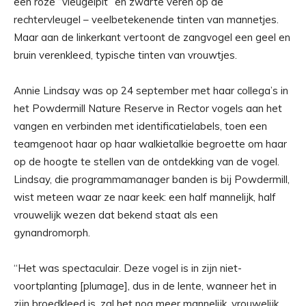
een roze “vleugelpit” en zwarte veren op de
rechtervleugel – veelbetekenende tinten van mannetjes.
Maar aan de linkerkant vertoont de zangvogel een geel en
bruin verenkleed, typische tinten van vrouwtjes.
Annie Lindsay was op 24 september met haar collega’s in
het Powdermill Nature Reserve in Rector vogels aan het
vangen en verbinden met identificatielabels, toen een
teamgenoot haar op haar walkietalkie begroette om haar
op de hoogte te stellen van de ontdekking van de vogel.
Lindsay, die programmamanager banden is bij Powdermill,
wist meteen waar ze naar keek: een half mannelijk, half
vrouwelijk wezen dat bekend staat als een
gynandromorph.
“Het was spectaculair. Deze vogel is in zijn niet-
voortplanting [plumage], dus in de lente, wanneer het in
zijn broedkleed is, zal het nog meer mannelijk, vrouwelijk