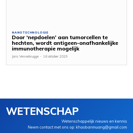
NANOTECHNOLOGIE
Door ‘nepdoelen’ aan tumorcellen te
hechten, wordt antigeen-onafhankelijke
immunotherapie mogelijk
Joris Vennebrugge
-
16 oktober 2025
WETENSCHAP
Wetenschappelijk nieuws en kennis
Neem contact met ons op: khaobanmuang@gmail.com