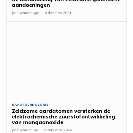
aandoeningen
Joris Vennebrugge
-
19 december 2024
NANOTECHNOLOGIE
Zeldzame aardatomen versterken de
elektrochemische zuurstofontwikkeling
van mangaanoxide
Joris Vennebrugge
-
28 augustus 2024