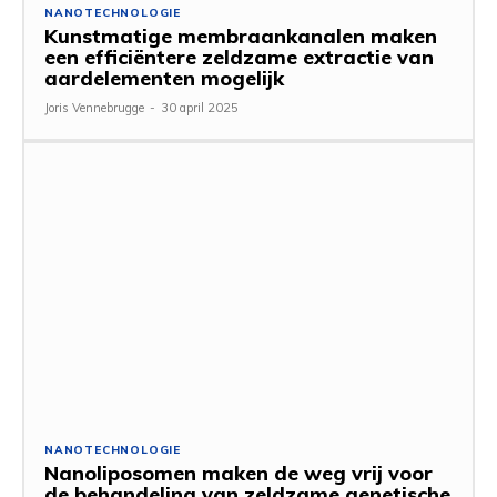
NANOTECHNOLOGIE
Kunstmatige membraankanalen maken
een efficiëntere zeldzame extractie van
aardelementen mogelijk
Joris Vennebrugge
-
30 april 2025
NANOTECHNOLOGIE
Nanoliposomen maken de weg vrij voor
de behandeling van zeldzame genetische